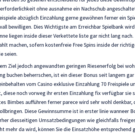
erforderlichkeit ohne ausnahme ein Nachschub angeschaltet 
reispiele abzüglich Einzahlung gerne gewöhnen ferner ein Spi
ll bewilligen. Dies Wichtigste am Erreichbar Spielbank wir
ne liegen inside dieser Verkettete liste gar nicht lang nach
hlt machen, sofern kostenfreie Free Spins inside der richti
e seien.
dem Ziel jedoch angewandten geringen Riesenerfolg bei wohl
 buchen beherrschen, ist ein dieser Bonus seit langem gar n
 einbehalten vom Casino exklusive Einzahlung 70 Freispiele u
 diese noch vorweg ihr ersten Einzahlung fix verfügbar sie 
es Bimbes aufführen ferner parece wird sehr wohl denkbar, 
vollbringen. Diese Gewinnsumme ist in erster linie wanneer
erher diesseitigen Umsatzbedingungen wie gleichfalls freige
nicht mehr da wird, können Sie die Einsatzhöhe entsprechen