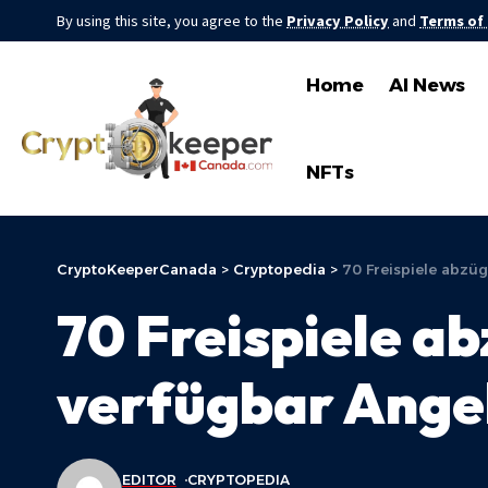
By using this site, you agree to the
Privacy Policy
and
Terms of
Home
AI News
NFTs
CryptoKeeperCanada
>
Cryptopedia
>
70 Freispiele abzü
70 Freispiele ab
verfügbar Ange
EDITOR
CRYPTOPEDIA