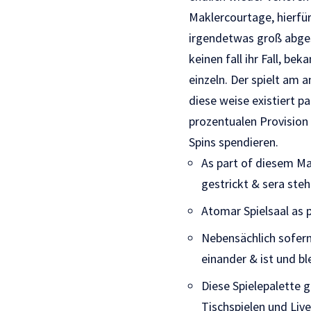
Maklercourtage, hierfür
irgendetwas groß abge
keinen fall ihr Fall, b
einzeln. Der spielt am
diese weise existiert p
prozentualen Provision
Spins spendieren.
As part of diesem Mak
gestrickt & sera steh
Atomar Spielsaal as p
Nebensächlich sofern
einander & ist und bl
Diese Spielepalette 
Tischspielen und Liv