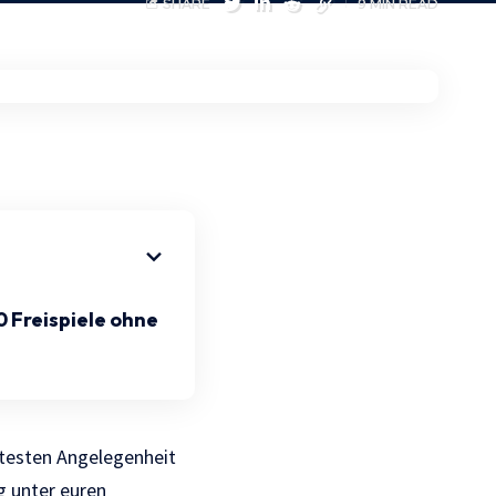
SHARE
9 MIN READ
0 Freispiele ohne
chtesten Angelegenheit
g unter euren