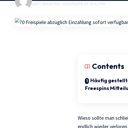
LAST UPDATED: 2025/06/09 AT 10:42 PM
Contents
Häufig gestellt
Freespins Mitteil
Wieso sollte man schlie
endlich wieder verloren